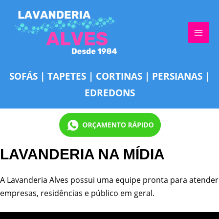
Ir
MAI
para
ME
o
conteúdo
SOFÁS
|
TAPETES
|
CORTINAS
|
PERSIANAS
|
EDREDONS
LAVANDERIA NA MÍDIA
A Lavanderia Alves possui uma equipe pronta para atender
empresas, residências e público em geral.