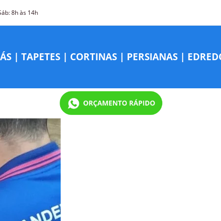
Sáb: 8h às 14h
ÁS
|
TAPETES
|
CORTINAS
|
PERSIANAS
|
EDRED